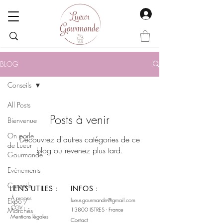
BLOG
Conseils
All Posts
Posts à venir
Bienvenue
On parle
Découvrez d'autres catégories de ce
de Lueur
blog ou revenez plus tard.
Gourmande
Evènements
Conseils
LIENS UTILES :
INFOS :
À propos
Expo /
lueur.gourmande@gmail.com
CGV
Marchés
13800 ISTRES - France
​Mentions légales
Contact