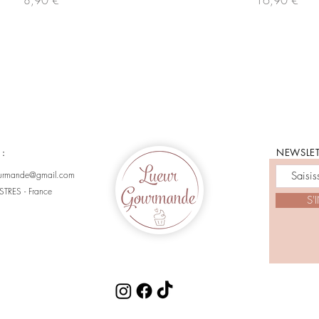
8,90 €
16,90 €
 :
NEWSLET
ourmande@gmail.com
STRES - France
S'