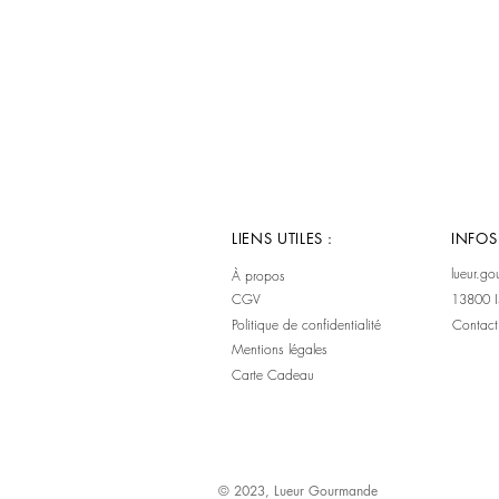
LIENS UTILES :
INFOS
lueur.g
À propos
CGV
13800 I
Politique de confidentialité
Contact
​Mentions légales
Carte Cadeau
© 2023, Lueur Gourmande