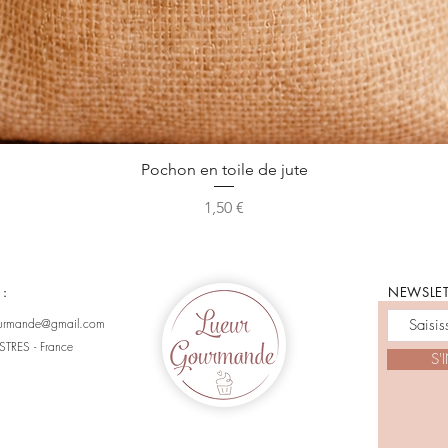
Pochon en toile de jute
Prix
1,50 €
 :
NEWSLET
ourmande@gmail.com
STRES - France
S'