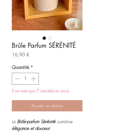
Brûle Parfum SÉRÉNITÉ
Prix
16,90 €
Quantité
*
Il ne reste que 7 article(s) en stock
Ajouter au panier
Le
Brûle-parfum Sérénité
combine
élégance et douceur
.