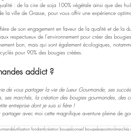
qualité : de la cire de soja 100% végétale ainsi que des hui
e la ville de Grasse, pour vous offrir une expérience optim
ère de son engagement en faveur de la qualité et de la durab
aux respectueux de l'environnement pour créer des bougies
vinement bon, mais qui sont également écologiques, notamm
 recyclés pour 90% des bougies créées.
mandes addict ?
ie de vous partager la vie de Lueur Gourmande, ses succès, 
s, ses marchés, la création des bougies gourmandes, des con
ite entreprise dont je suis si fière !
 partager avec moi cette magnifique aventure pleine de go
ourmande
utilisation fondant
création bougie
conseil bougie
exposition
marchés 