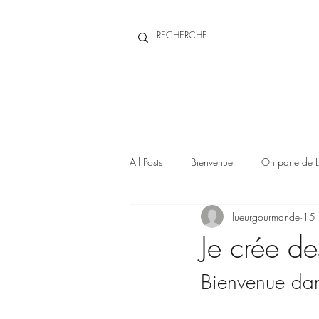
All Posts
Bienvenue
On parle de 
lueurgourmande
15 
Je crée d
Bienvenue da