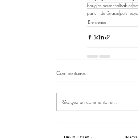
bougies personnalisables
év
parfum de Grasse
pots recyc
Bienvenue
Commentaires
Rédigez un commentaire...
LIENS UTILES :
INFOS