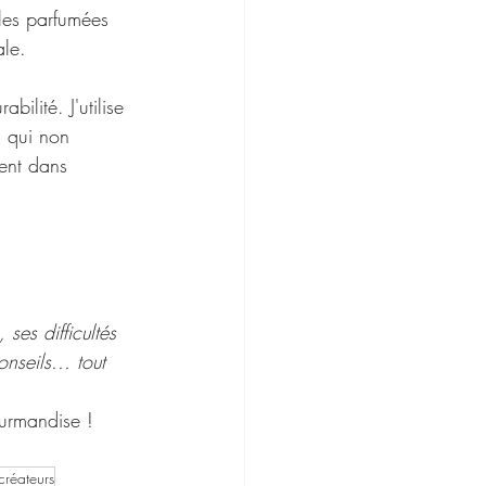
les parfumées 
ale.
ilité. J'utilise 
 qui non 
ent dans 
ses difficultés 
seils... tout 
urmandise !
créateurs