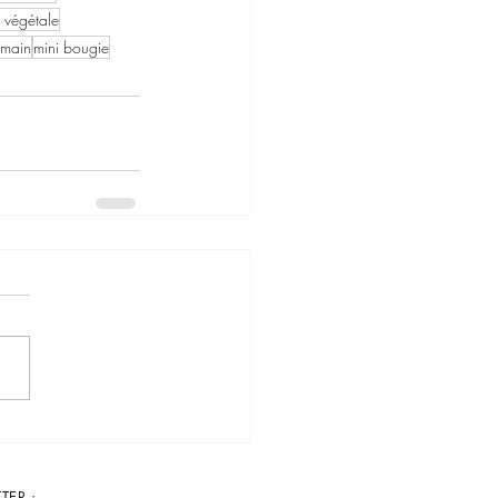
e végétale
t main
mini bougie
TER :