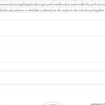
ènements
mariage
baptême
bougie parfumée
fondant parfumé
brûle parfum
cir
lés
récup
cadeaux invités
idée cadeau
cire de soja
cire de colza
recyclage
fai
 :
NEWSLET